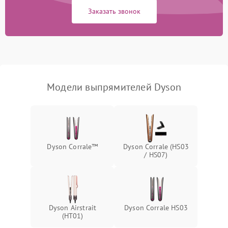
шнура
Заказать звонок
Неисправность системы
автоматического
1000 ₽
Подробнее →
отключения
Поломка системы защиты
1000 ₽
Подробнее →
от перегрева
Модели выпрямителей Dyson
Неисправность
500 ₽
Подробнее →
индикаторов
Поломка системы
1000 ₽
Подробнее →
ионизации (если есть)
Dyson Corrale™
Dyson Corrale (HS03
/ HS07)
Dyson Airstrait
Dyson Corrale HS03
(HT01)