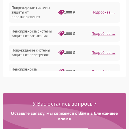
Повреждение системы
защиты от
1000 ₽
Подробнее →
перенапряжения
Неисправность системы
1000 ₽
Подробнее →
защиты от замыкания
Повреждение системы
1000 ₽
Подробнее →
защиты от перегрузок
Неисправность
1000 ₽
Подробнее →
нагревательных пластин
Поломка кнопки
500 ₽
Подробнее →
включения/выключения
У Вас остались вопросы?
Неисправность регулятора
1000 ₽
Подробнее →
температуры
Оставьте заявку, мы свяжемся с Вами в ближайшее
время
Повреждение сетевого
500 ₽
Подробнее →