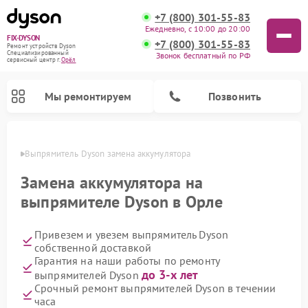
+7 (800) 301-55-83
Ежедневно, с 10:00 до 20:00
FIX-DYSON
+7 (800) 301-55-83
Ремонт устройств Dyson
Специализированный
Звонок бесплатный по РФ
cервисный центр г.
Орёл
Мы ремонтируем
Позвонить
 Орле
Выпрямитель Dyson замена аккумулятора
Замена аккумулятора на
выпрямителе Dyson в Орле
Привезем и увезем выпрямитель Dyson
собственной доставкой
Гарантия на наши работы по ремонту
до 3-х лет
выпрямителей Dyson
Ремонт вертикальных пылесосов Dyson
Ремонт роботов-пылесосов Dyson
Ремонт увлажнителей воздуха Dyson
Ремонт очистителей воздуха Dyson
Срочный ремонт выпрямителей Dyson в течении
часа