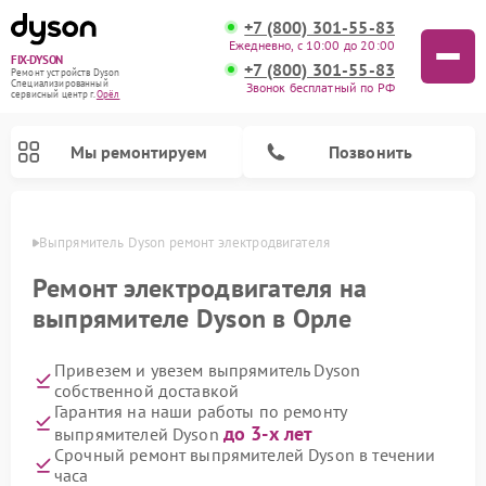
+7 (800) 301-55-83
Ежедневно, с 10:00 до 20:00
FIX-DYSON
+7 (800) 301-55-83
Ремонт устройств Dyson
Специализированный
Звонок бесплатный по РФ
cервисный центр г.
Орёл
Мы ремонтируем
Позвонить
 Орле
Выпрямитель Dyson ремонт электродвигателя
Ремонт электродвигателя на
выпрямителе Dyson в Орле
Привезем и увезем выпрямитель Dyson
собственной доставкой
Гарантия на наши работы по ремонту
до 3-х лет
выпрямителей Dyson
Ремонт вертикальных пылесосов Dyson
Ремонт роботов-пылесосов Dyson
Ремонт увлажнителей воздуха Dyson
Ремонт очистителей воздуха Dyson
Срочный ремонт выпрямителей Dyson в течении
часа