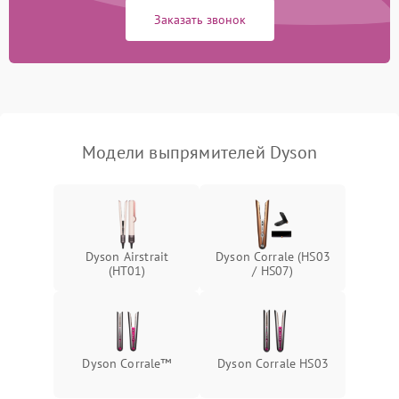
шнура
Заказать звонок
Неисправность системы
автоматического
1000 ₽
Подробнее →
отключения
Поломка системы защиты
1000 ₽
Подробнее →
от перегрева
Модели выпрямителей Dyson
Неисправность
500 ₽
Подробнее →
индикаторов
Поломка системы
1000 ₽
Подробнее →
ионизации (если есть)
Dyson Airstrait
Dyson Corrale (HS03
(HT01)
/ HS07)
Dyson Corrale™
Dyson Corrale HS03