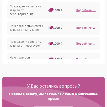
Повреждение системы
защиты от
1000 ₽
Подробнее →
перенапряжения
Неисправность системы
1000 ₽
Подробнее →
защиты от замыкания
Повреждение системы
1000 ₽
Подробнее →
защиты от перегрузок
Неисправность
1000 ₽
Подробнее →
нагревательных пластин
Поломка кнопки
500 ₽
Подробнее →
включения/выключения
У Вас остались вопросы?
Неисправность регулятора
1000 ₽
Подробнее →
температуры
Оставьте заявку, мы свяжемся с Вами в ближайшее
время
Повреждение сетевого
500 ₽
Подробнее →