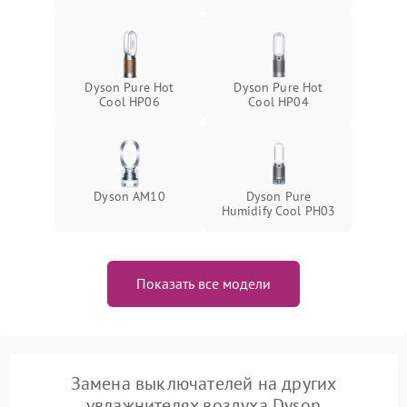
Dyson Pure Hot
Dyson Pure Hot
Cool HP06
Cool HP04
Dyson AM10
Dyson Pure
Humidify Cool PH03
Показать все модели
Замена выключателей на других
увлажнителях воздуха Dyson