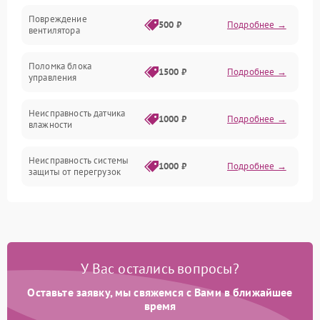
Электропитание
Повреждение
500 ₽
Подробнее →
вентилятора
Управление
Поломка блока
1500 ₽
Подробнее →
управления
Датчики
Неисправность датчика
1000 ₽
Подробнее →
влажности
Неисправность системы
1000 ₽
Подробнее →
защиты от перегрузок
Повреждение системы
автоматического
1000 ₽
Подробнее →
отключения
У Вас остались вопросы?
Поломка системы защиты
1000 ₽
Подробнее →
от короткого замыкания
Оставьте заявку, мы свяжемся с Вами в ближайшее
время
Неисправность системы
1000 ₽
Подробнее →