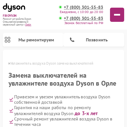
+7 (800) 301-55-83
Ежедневно, с 10:00 до 20:00
FIX-DYSON
+7 (800) 301-55-83
Ремонт устройств Dyson
Специализированный
Звонок бесплатный по РФ
cервисный центр г.
Орёл
Мы ремонтируем
Позвонить
 Орле
Увлажнитель воздуха Dyson замена выключателей
Замена выключателей на
увлажнителе воздуха Dyson в Орле
Привезем и увезем увлажнитель воздуха Dyson
собственной доставкой
Гарантия на наши работы по ремонту
до 3-х лет
увлажнителей воздуха Dyson
Ремонт вертикальных пылесосов Dyson
Ремонт роботов-пылесосов Dyson
Ремонт очистителей воздуха Dyson
Срочный ремонт увлажнителей воздуха Dyson в
течении часа