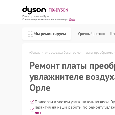
FIX-DYSON
Ремонт устройств Dyson
Специализированный cервисный центр г.
Орёл
Мы ремонтируем
Срочный ремонт
Це
здуха Dyson в Орле
Увлажнитель воздуха Dyson ремонт платы преобразоват
Ремонт платы преоб
увлажнителе воздух
Орле
Привезем и увезем увлажнитель воздуха D
Гарантия на наши работы по ремонту увла
лет
Ремонт вертикальных пылесосов Dyson
Ремонт роботов-пылесосов Dyson
Ремонт сушилок для рук Dyson
Ремонт очистителей воздуха Dyson