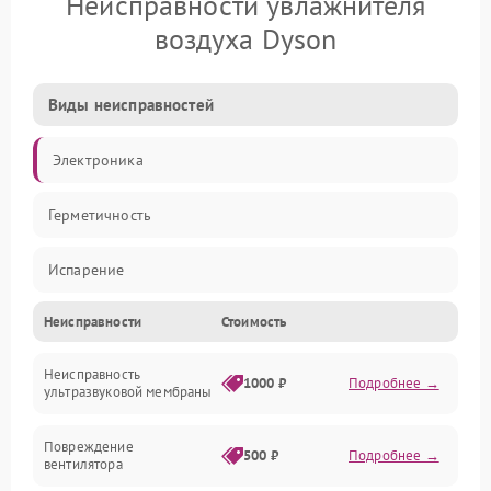
Неисправности увлажнителя
воздуха Dyson
Виды неисправностей
Электроника
Герметичность
Испарение
Неисправности
Стоимость
Водяной тракт
Неисправность
Механические повреждения
1000 ₽
Подробнее →
ультразвуковой мембраны
Электропитание
Повреждение
500 ₽
Подробнее →
вентилятора
Управление