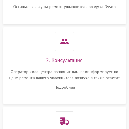
защиты от
1000 ₽
Подробнее →
перенапряжения
Оставьте заявку на ремонт увлажнителя воздуха Dyson
Неисправность системы
1000 ₽
Подробнее →
защиты от замыкания
Повреждение системы
1000 ₽
Подробнее →
защиты от перегрузок
Не отключается
1300 ₽
Подробнее →
2. Консультация
Оператор колл центра позвонит вам, проинформирует по
цене ремонта вашего увлажнителя воздуха а также ответит
на все ваши вопросы.
Подробнее