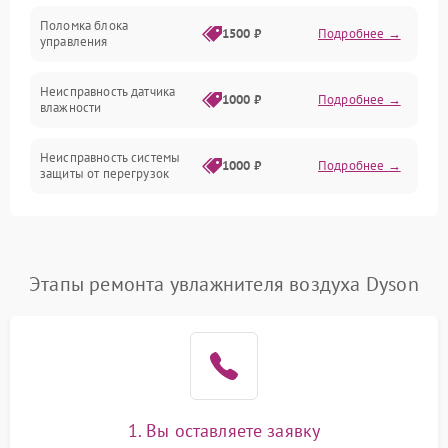
Поломка блока
1500 ₽
Подробнее →
управления
Датчики
Неисправность датчика
1000 ₽
Подробнее →
влажности
Неисправность системы
1000 ₽
Подробнее →
защиты от перегрузок
Повреждение системы
автоматического
1000 ₽
Подробнее →
отключения
Этапы ремонта увлажнителя воздуха Dyson
Поломка системы защиты
1000 ₽
Подробнее →
от короткого замыкания
Неисправность системы
1000 ₽
Подробнее →
защиты от перегрева
1. Вы оставляете заявку
Повреждение системы