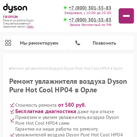
+7 (800) 301-55-83
Ежедневно, с 10:00 до 20:00
FIX-DYSON
+7 (800) 301-55-83
Ремонт устройств Dyson
Специализированный
Звонок бесплатный по РФ
cервисный центр г.
Орёл
Мы ремонтируем
Позвонить
 Орле
Ремонт увлажнителя воздуха Dyson Pure Hot Cool HP04 в Орле
Ремонт увлажнителя воздуха Dyson
Pure Hot Cool HP04 в Орле
от 580 руб.
Стоимость ремонта
Бесплатная диагностика
даже при отказе
Привезем и увезем увлажнитель воздуха Dyson
Pure Hot Cool HP04 сами
Ремонт вертикальных пылесосов Dyson
Ремонт роботов-пылесосов Dyson
Ремонт очистителей воздуха Dyson
Гарантия на наши работы по ремонту
увлажнителей воздуха Dyson Pure Hot Cool HP04