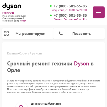
+7 (800) 301-55-83
Ежедневно, с 10:00 до 20:00
FIX-DYSON
+7 (800) 301-55-83
Ремонт устройств Dyson
Специализированный
Звонок бесплатный по РФ
cервисный центр г.
Орёл
Мы ремонтируем
Позвонить
Главная
Срочный ремонт
Срочный ремонт техники
Dyson
в
Орле
Услуга по ускоренному ремонту техники с приоритетной диагностикой и выполнением
работ в кратчайшие сроки. Приём в тот же день или выезд курьера, оперативная
замена запасных частей при наличии и информирование клиента на каждом этапе.
Подходит для смартфонов, ноутбуков, планшетов и бытовой электроники при
критических поломках. Гарантия на выполненные работы сохраняется
Ремонт вертикальных пылесосов Dyson
Ремонт роботов-пылесосов Dyson
Ремонт увлажнителей воздуха Dyson
Ремонт очистителей воздуха Dyson
Диагностика бесплатно