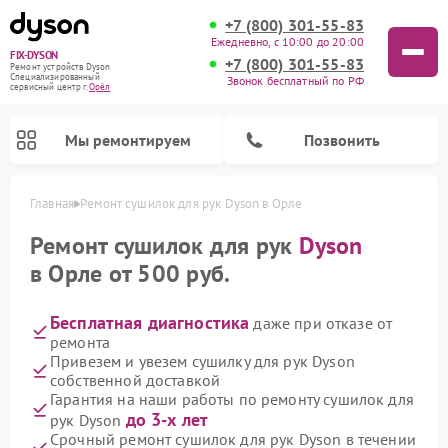
+7 (800) 301-55-83
Ежедневно, с 10:00 до 20:00
FIX-DYSON
+7 (800) 301-55-83
Ремонт устройств Dyson
Специализированный
Звонок бесплатный по РФ
cервисный центр г.
Орёл
Мы ремонтируем
Позвонить
Главная
Ремонт сушилок для рук Dyson в Орле
Ремонт сушилок для рук
Dyson
в Орле от 500 руб.
Бесплатная диагностика
даже при отказе от
ремонта
Привезем и увезем сушилку для рук Dyson
собственной доставкой
Гарантия на наши работы по ремонту сушилок для
Ремонт вертикальных пылесосов Dyson
Ремонт роботов-пылесосов Dyson
Ремонт увлажнителей воздуха Dyson
Ремонт очистителей воздуха Dyson
до 3-х лет
рук Dyson
Срочный ремонт сушилок для рук Dyson в течении