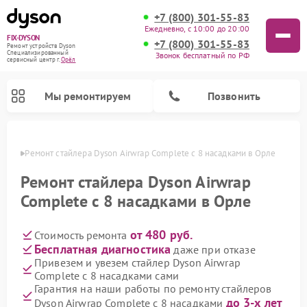
+7 (800) 301-55-83
Ежедневно, с 10:00 до 20:00
FIX-DYSON
+7 (800) 301-55-83
Ремонт устройств Dyson
Специализированный
Звонок бесплатный по РФ
cервисный центр г.
Орёл
Мы ремонтируем
Позвонить
 Орле
Ремонт стайлера Dyson Airwrap Complete с 8 насадками в Орле
Ремонт стайлера Dyson Airwrap
Complete с 8 насадками в Орле
от 480 руб.
Стоимость ремонта
Бесплатная диагностика
даже при отказе
Привезем и увезем стайлер Dyson Airwrap
Complete с 8 насадками сами
Ремонт вертикальных пылесосов Dyson
Ремонт роботов-пылесосов Dyson
Ремонт увлажнителей воздуха Dyson
Ремонт очистителей воздуха Dyson
Гарантия на наши работы по ремонту стайлеров
до 3-х лет
Dyson Airwrap Complete с 8 насадками