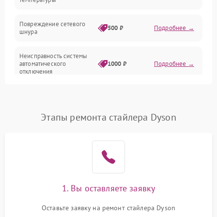
Повреждение сетевого
500 ₽
Подробнее →
шнура
Неисправность системы
автоматического
1000 ₽
Подробнее →
отключения
Поломка системы защиты
1000 ₽
Подробнее →
от перегрева
Этапы ремонта стайлера Dyson
Неисправность
500 ₽
Подробнее →
индикаторов
Поломка системы
1500 ₽
Подробнее →
ионизации (если есть)
1. Вы оставляете заявку
Неисправность системы
1500 ₽
Подробнее →
вращения (если есть)
Оставьте заявку на ремонт стайлера Dyson