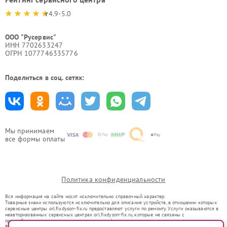
4.9-5.0
ООО "Русервис"
ИНН 7702633247
ОГРН 1077746335776
Поделиться в соц. сетях:
Мы принимаем
все формы оплаты
Политика конфиденциальности
Вся информация на сайте носит исключительно справочный характер.
Товарные знаки используются исключительно для описания устройств, в отношении которых
сервисные центры orl.fixdyson-fix.ru предоставляют услуги по ремонту. Услуги оказываются в
неавторизованных сервисных центрах orl.fixdyson-fix.ru, которые не связаны с
правообладателями товарных знаков или их официальными представителями.
Ремонт осуществляется для устройств, уже введенных в гражданский оборот в соответствии