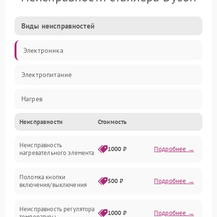
Виды неисправностей
Электроника
Электропитание
Нагрев
Неисправности
Стоимость
Механические повреждения
Неисправность
1000 ₽
Подробнее →
нагревательного элемента
Поломка кнопки
500 ₽
Подробнее →
включения/выключения
Неисправность регулятора
1000 ₽
Подробнее →
температуры