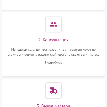
Повреждение внутренних
500 ₽
Подробнее →
проводов
Неисправность системы
защиты от короткого
1000 ₽
Подробнее →
замыкания
Поломка системы защиты
2. Консультация
1000 ₽
Подробнее →
от перенапряжения
Менеджер колл центра позвонит вам, сориентирует по
стоимости ремонта вашего стайлера а также ответит на все
Неисправность системы
1000 ₽
Подробнее →
защиты от перегрузок
ваши вопросы.
Подробнее
Неисправность системы
1000 ₽
Подробнее →
защиты от замыкания
3. Выезд мастера