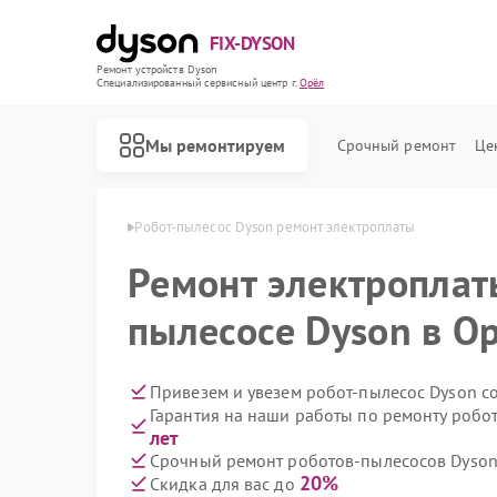
FIX-DYSON
Ремонт устройств Dyson
Специализированный cервисный центр г.
Орёл
Мы ремонтируем
Срочный ремонт
Це
сосов Dyson в Орле
Робот-пылесос Dyson ремонт электроплаты
Ремонт электроплат
пылесосе Dyson в О
Привезем и увезем робот-пылесос Dyson с
Гарантия на наши работы по ремонту робо
лет
Срочный ремонт роботов-пылесосов Dyson 
20%
Скидка для вас до
Ремонт вертикальных пылесосов Dyson
Ремонт сушилок для рук Dyson
Ремонт увлажнителей воздуха Dyson
Ремонт очистителей воздуха Dyson