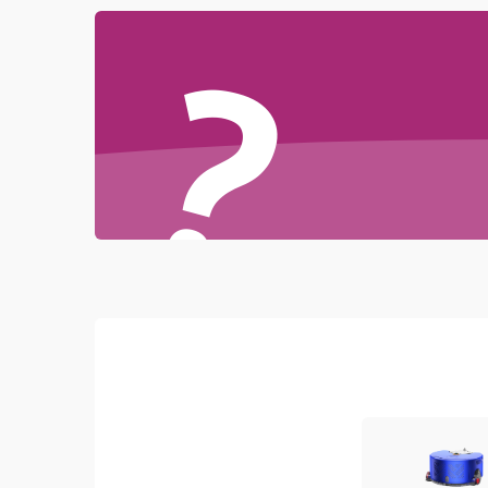
Проблемы с механикой
?
Батарея
Режим работы
Программные сбои