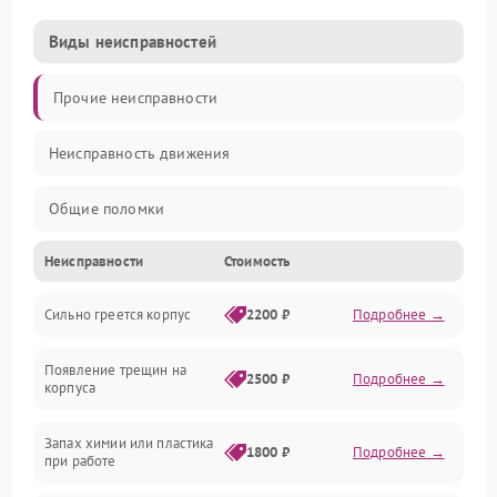
Виды неисправностей
Прочие неисправности
Неисправность движения
Общие поломки
Неисправности
Стоимость
Неисправность датчиков
Сильно греется корпус
2200 ₽
Подробнее →
Неисправность программного обеспечения
Появление трещин на
Проблемы с сигналом
2500 ₽
Подробнее →
корпуса
Неисправность резервуаров и систем подачи воды
Запах химии или пластика
1800 ₽
Подробнее →
при работе
Проблемы с механикой