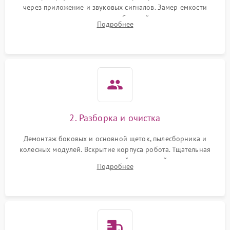
через приложение и звуковых сигналов. Замер емкости
аккумулятора и тестирование базовой станции зарядки.
Подробнее
Оценка работы лидара, бампера и датчиков падения для
локализации неисправности.
2. Разборка и очистка
Демонтаж боковых и основной щеток, пылесборника и
колесных модулей. Вскрытие корпуса робота. Тщательная
очистка внутренних полостей, шестерней и плат от
Подробнее
скопившейся пыли, волос и шерсти животных с
использованием сжатого воздуха и щеток.