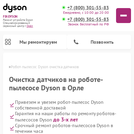
+7 (800) 301-55-83
Ежедневно, с 10:00 до 20:00
FIX-DYSON
+7 (800) 301-55-83
Ремонт устройств Dyson
Специализированный
Звонок бесплатный по РФ
cервисный центр г.
Орёл
Мы ремонтируем
Позвонить
 Орле
Робот-пылесос Dyson очистка датчиков
Очистка датчиков на роботе-
пылесосе Dyson в Орле
Привезем и увезем робот-пылесос Dyson
собственной доставкой
Гарантия на наши работы по ремонту роботов-
до 3-х лет
пылесосов Dyson
Ремонт вертикальных пылесосов Dyson
Ремонт увлажнителей воздуха Dyson
Ремонт очистителей воздуха Dyson
Срочный ремонт роботов-пылесосов Dyson в
течении часа