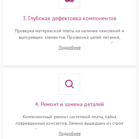
3. Глубокая дефектовка компонентов
Проверка материнской платы на наличие окислений и
выгоревших элементов. Прозвонка цепей питания,
тестирование приводных моторов колес и турбины
Подробнее
всасывания. Оценка состояния оптических и инфракрасных
датчиков, а также механизма лазерного дальномера.
4. Ремонт и замена деталей
Компонентный ремонт системной платы, пайка
поврежденных контактов. Замена вышедших из строя
двигателей, изношенного аккумулятора, неисправного
Подробнее
лидара или помпы подачи воды. Восстановление шлейфов и