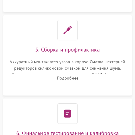
устранение последствий попадания влаги.
5. Сборка и профилактика
Аккуратный монтаж всех узлов в корпус. Смазка шестерней
редукторов силиконовой смазкой для снижения шума.
Установка новых расходных материалов (HEPA-фильтров,
Подробнее
микрофибры, щеток). Надежная фиксация разъемов и
проверка герметичности водяного контура.
6. Финальное тестирование и калибровка