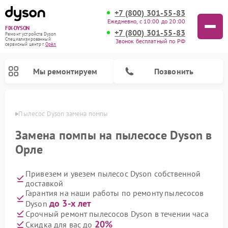
+7 (800) 301-55-83
Ежедневно, с 10:00 до 20:00
FIX-DYSON
+7 (800) 301-55-83
Ремонт устройств Dyson
Специализированный
Звонок бесплатный по РФ
cервисный центр г.
Орёл
Мы ремонтируем
Позвонить
 Орле
Пылесос Dyson замена помпы
Замена помпы на пылесосе Dyson в
Орле
Привезем и увезем пылесос Dyson собственной
доставкой
Гарантия на наши работы по ремонту пылесосов
до 3-х лет
Dyson
Ремонт вертикальных пылесосов Dyson
Ремонт роботов-пылесосов Dyson
Ремонт увлажнителей воздуха Dyson
Ремонт очистителей воздуха Dyson
Срочный ремонт пылесосов Dyson в течении часа
20%
Скидка для вас до