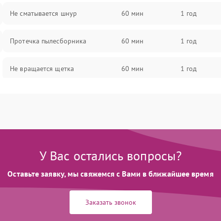
Не сматывается шнур
60 мин
1 год
Протечка пылесборника
60 мин
1 год
Не вращается щетка
60 мин
1 год
Шум при работе
60 мин
1 год
Поломка контейнера для пыли
60 мин
1 год
Плохая уборка шерсти или волос
60 мин
1 год
У Вас остались вопросы?
Оставьте заявку, мы свяжемся с Вами в ближайшее время
Заказать звонок