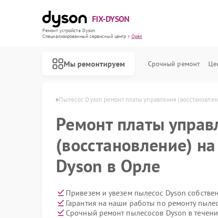
FIX-DYSON
Ремонт устройств Dyson
Специализированный cервисный центр г.
Орёл
Мы ремонтируем
Срочный ремонт
Це
сосов Dyson в Орле
Пылесос Dyson ремонт платы управления (восстановлен
Ремонт платы управ
(восстановление) на
Dyson в Орле
Привезем и увезем пылесос Dyson собстве
Гарантия на наши работы по ремонту пыле
Срочный ремонт пылесосов Dyson в течени
Ремонт вертикальных пылесосов Dyson
Ремонт роботов-пылесосов Dyson
Ремонт сушилок для рук Dyson
Ремонт увлажнителей воздуха Dyson
Ремонт очистителей воздуха Dyson