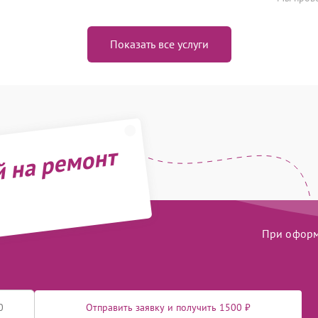
Показать все услуги
й на ремонт
При оформл
Отправить заявку и получить 1500 ₽