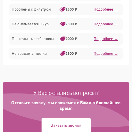
Проблемы с фильтром
1500 ₽
Подробнее →
Не сматывается шнур
2500 ₽
Подробнее →
Протечка пылесборника
2000 ₽
Подробнее →
Не вращается щетка
2500 ₽
Подробнее →
Шум при работе
2500 ₽
Подробнее →
Поломка контейнера для
1500 ₽
Подробнее →
пыли
У Вас остались вопросы?
Оставьте заявку, мы свяжемся с Вами в ближайшее
Плохая уборка шерсти
2400 ₽
Подробнее →
или волос
время
Заказать звонок