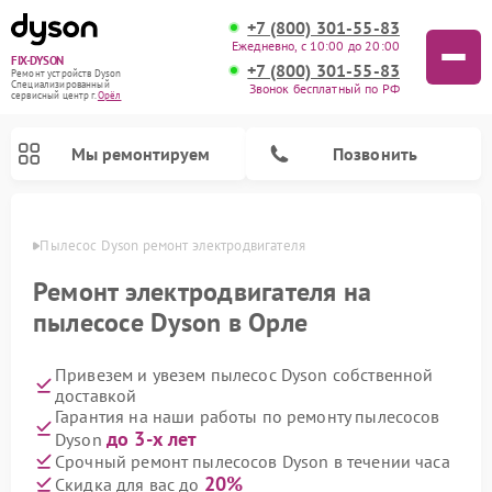
+7 (800) 301-55-83
Ежедневно, с 10:00 до 20:00
FIX-DYSON
+7 (800) 301-55-83
Ремонт устройств Dyson
Специализированный
Звонок бесплатный по РФ
cервисный центр г.
Орёл
Мы ремонтируем
Позвонить
 Орле
Пылесос Dyson ремонт электродвигателя
Ремонт электродвигателя на
пылесосе Dyson в Орле
Привезем и увезем пылесос Dyson собственной
доставкой
Гарантия на наши работы по ремонту пылесосов
до 3-х лет
Dyson
Ремонт вертикальных пылесосов Dyson
Ремонт роботов-пылесосов Dyson
Ремонт увлажнителей воздуха Dyson
Ремонт очистителей воздуха Dyson
Срочный ремонт пылесосов Dyson в течении часа
20%
Скидка для вас до