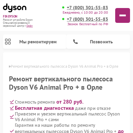
+7 (800) 301-55-83
Ежедневно, с 10:00 до 20:00
FIX-DYSON
+7 (800) 301-55-83
Ремонт устройств Dyson
Специализированный
Звонок бесплатный по РФ
cервисный центр г.
Орёл
Мы ремонтируем
Позвонить
 Орле
Ремонт вертикального пылесоса Dyson V6 Animal Pro + в Орле
Ремонт вертикального пылесоса
Dyson V6 Animal Pro + в Орле
от 280 руб.
Стоимость ремонта
Бесплатная диагностика
даже при отказе
Привезем и увезем вертикальный пылесос Dyson
V6 Animal Pro + сами
Ремонт роботов-пылесосов Dyson
Ремонт увлажнителей воздуха Dyson
Ремонт очистителей воздуха Dyson
Гарантия на наши работы по ремонту
до
вертикальных пылесосов Dyson V6 Animal Pro +