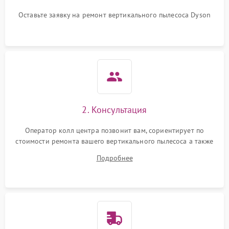
Оставьте заявку на ремонт вертикального пылесоса Dyson
Поломка системы
автоматического
1500 ₽
Подробнее →
отключения
Неисправность системы
1500 ₽
Подробнее →
управления
Поломка системы
1000 ₽
Подробнее →
освещения (если есть)
2. Консультация
Повреждение внутренних
500 ₽
Подробнее →
Оператор колл центра позвонит вам, сориентирует по
проводов
стоимости ремонта вашего вертикального пылесоса а также
ответит на все ваши вопросы.
Подробнее
Поломка системы защиты
1000 ₽
Подробнее →
от перегрузок
Повреждение системы
защиты от короткого
1500 ₽
Подробнее →
замыкания