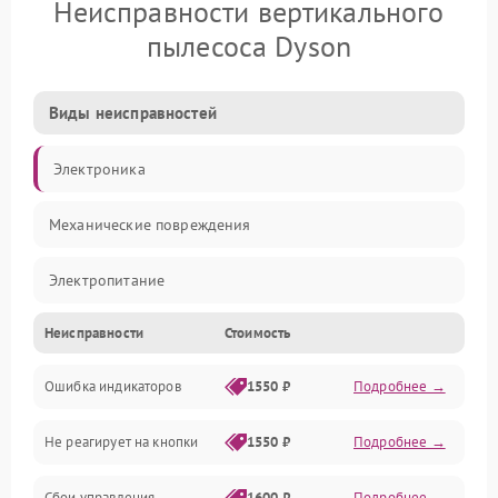
Неисправности вертикального
пылесоса Dyson
Виды неисправностей
Электроника
Механические повреждения
Электропитание
Неисправности
Стоимость
Механика
Ошибка индикаторов
1550 ₽
Подробнее →
Аккумулятор
Не реагирует на кнопки
1550 ₽
Подробнее →
Работа системы
Сбои управления
1600 ₽
Подробнее →