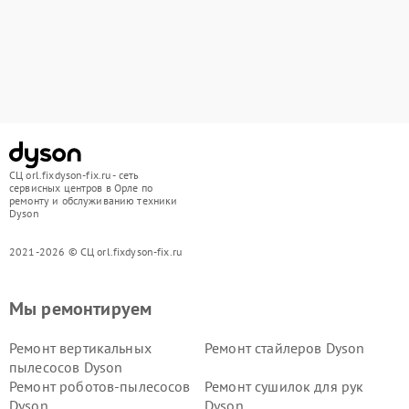
СЦ orl.fixdyson-fix.ru - сеть
сервисных центров в Орле по
ремонту и обслуживанию техники
Dyson
2021-2026 © СЦ orl.fixdyson-fix.ru
Мы ремонтируем
Ремонт вертикальных
Ремонт стайлеров Dyson
пылесосов Dyson
Ремонт роботов-пылесосов
Ремонт сушилок для рук
Dyson
Dyson