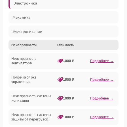
Электроника
Механика
Электропитание
Неисправности
Стоимость
Фильтры
Неисправность
Механические повреждения
1000 ₽
Подробнее →
вентилятора
Управление
Поломка блока
1500 ₽
Подробнее →
управления
Датчики
Неисправность системы
1000 ₽
Подробнее →
ионизации
Сеть
Неисправность системы
1000 ₽
Подробнее →
защиты от перегрузок