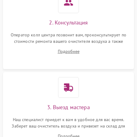
Неисправность системы
1000 ₽
Подробнее →
защиты от перегрева
2. Консультация
Поломка системы защиты
1000 ₽
Подробнее →
от перенапряжения
Оператор колл центра позвонит вам, проконсультирует по
стоимости ремонта вашего очистителя воздуха а также
Поломка системы защиты
ответит на все ваши вопросы.
1000 ₽
Подробнее →
от замыкания
Подробнее
Не работает авто-режим
1200 ₽
Подробнее →
Сбои панели управления
1500 ₽
Подробнее →
3. Выезд мастера
Наш специалист приедет к вам в удобное для вас время.
Заберет ваш очиститель воздуха и привезет на склад для
диагностики.
Подробнее