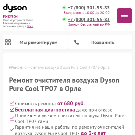
+7 (800) 301-55-83
Ежедневно, с 10:00 до 20:00
FIX-DYSON
+7 (800) 301-55-83
Ремонт устройств Dyson
Специализированный
Звонок бесплатный по РФ
cервисный центр г.
Орёл
Мы ремонтируем
Позвонить
 Орле
Ремонт очистителя воздуха Dyson Pure Cool TP07 в Орле
Ремонт очистителя воздуха Dyson
Pure Cool TP07 в Орле
от 680 руб.
Стоимость ремонта
Бесплатная диагностика
даже при отказе
Привезем и увезем очиститель воздуха Dyson Pure
Cool TP07 сами
Ремонт вертикальных пылесосов Dyson
Ремонт роботов-пылесосов Dyson
Ремонт увлажнителей воздуха Dyson
Гарантия на наши работы по ремонту очистителей
до 3-х лет
воздуха Dyson Pure Cool TP07