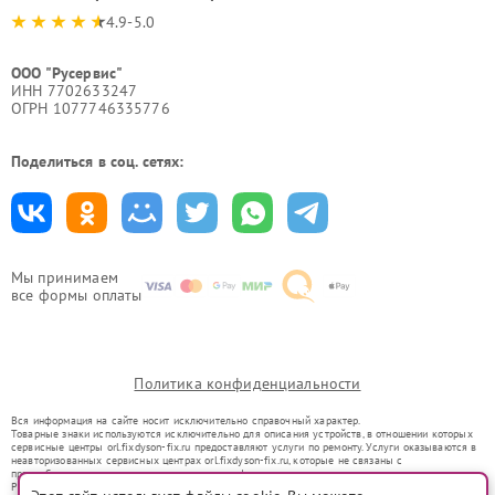
4.9-5.0
ООО "Русервис"
ИНН 7702633247
ОГРН 1077746335776
Поделиться в соц. сетях:
Мы принимаем
все формы оплаты
Политика конфиденциальности
Вся информация на сайте носит исключительно справочный характер.
Товарные знаки используются исключительно для описания устройств, в отношении которых
сервисные центры orl.fixdyson-fix.ru предоставляют услуги по ремонту. Услуги оказываются в
неавторизованных сервисных центрах orl.fixdyson-fix.ru, которые не связаны с
правообладателями товарных знаков или их официальными представителями.
Ремонт осуществляется для устройств, уже введенных в гражданский оборот в соответствии