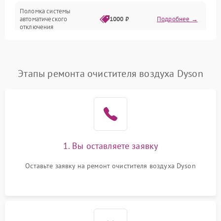
Поломка системы
автоматического
1000 ₽
Подробнее →
отключения
Неисправность системы
защиты от короткого
1000 ₽
Подробнее →
замыкания
Этапы ремонта очистителя воздуха Dyson
Повреждение системы
1000 ₽
Подробнее →
защиты от перегрева
Неисправность системы
защиты от
1000 ₽
Подробнее →
перенапряжения
1. Вы оставляете заявку
Неисправность системы
Оставьте заявку на ремонт очистителя воздуха Dyson
1000 ₽
Подробнее →
защиты от замыкания
Повреждение системы
1000 ₽
Подробнее →
защиты от перегрузок