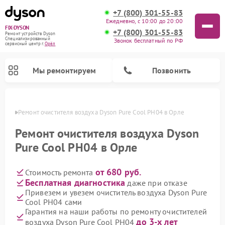
+7 (800) 301-55-83
Ежедневно, с 10:00 до 20:00
FIX-DYSON
+7 (800) 301-55-83
Ремонт устройств Dyson
Специализированный
Звонок бесплатный по РФ
cервисный центр г.
Орёл
Мы ремонтируем
Позвонить
 Орле
Ремонт очистителя воздуха Dyson Pure Cool PH04 в Орле
Ремонт очистителя воздуха Dyson
Pure Cool PH04 в Орле
от 680 руб.
Стоимость ремонта
Бесплатная диагностика
даже при отказе
Привезем и увезем очиститель воздуха Dyson Pure
Cool PH04 сами
Ремонт вертикальных пылесосов Dyson
Ремонт роботов-пылесосов Dyson
Ремонт увлажнителей воздуха Dyson
Гарантия на наши работы по ремонту очистителей
до 3-х лет
воздуха Dyson Pure Cool PH04