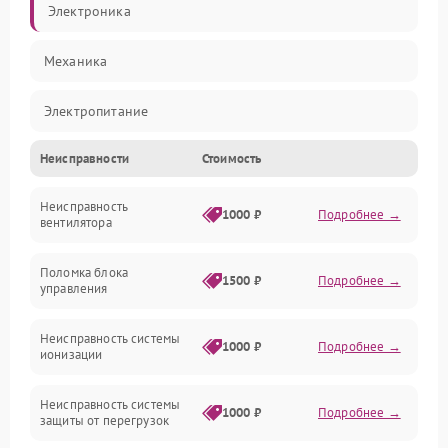
Электроника
Механика
Электропитание
Неисправности
Стоимость
Фильтры
Неисправность
Механические повреждения
1000 ₽
Подробнее →
вентилятора
Управление
Поломка блока
1500 ₽
Подробнее →
управления
Датчики
Неисправность системы
1000 ₽
Подробнее →
ионизации
Сеть
Неисправность системы
1000 ₽
Подробнее →
защиты от перегрузок