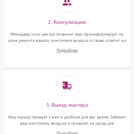
Неисправность системы
1000 ₽
Подробнее →
защиты от перегрева
2. Консультация
Поломка системы защиты
1000 ₽
Подробнее →
от перенапряжения
Менеджер колл центра позвонит вам, проинформирует по
цене ремонта вашего очистителя воздуха а также ответит на
Поломка системы защиты
все ваши вопросы.
1000 ₽
Подробнее →
от замыкания
Подробнее
Не работает авто-режим
1200 ₽
Подробнее →
Сбои панели управления
1500 ₽
Подробнее →
3. Выезд мастера
Наш курьер приедет к вам в удобное для вас время. Заберет
ваш очиститель воздуха и привезет на склад для
диагностики.
Подробнее