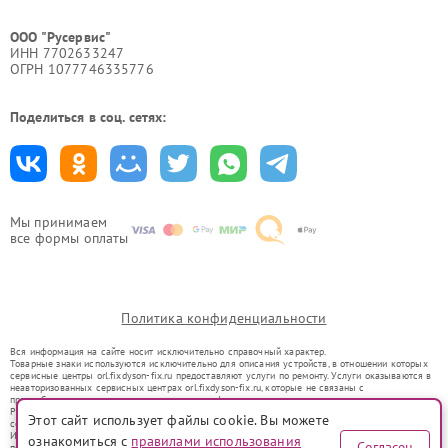
ООО "Русервис"
ИНН 7702633247
ОГРН 1077746335776
Поделиться в соц. сетях:
Мы принимаем
все формы оплаты
Политика конфиденциальности
Вся информация на сайте носит исключительно справочный характер.
Товарные знаки используются исключительно для описания устройств, в отношении которых
сервисные центры orl.fixdyson-fix.ru предоставляют услуги по ремонту. Услуги оказываются в
неавторизованных сервисных центрах orl.fixdyson-fix.ru, которые не связаны с
правообладателями товарных знаков или их официальными представителями.
Ремонт осуществляется для устройств, уже введенных в гражданский оборот в соответствии
Этот сайт использует файлы cookie. Вы можете
со статьей 1487 ГК РФ.
Использование товарных знаков не преследует цели индивидуализации услуг или введения
ознакомиться с
правилами использования
Согласен
потребителей в заблуждение, а служит для информирования о предоставляемых услугах по