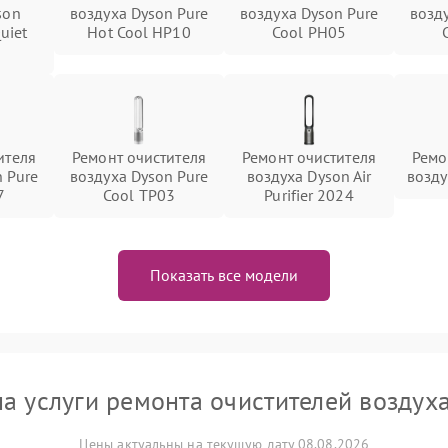
son
воздуха Dyson Pure
воздуха Dyson Pure
возд
Quiet
Hot Cool HP10
Cool PH05
ителя
Ремонт очистителя
Ремонт очистителя
Ремо
 Pure
воздуха Dyson Pure
воздуха Dyson Air
возду
7
Cool TP03
Purifier 2024
Показать все модели
а услуги ремонта очистителей воздух
Цены актуальны на текущую дату 08.08.2026