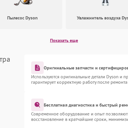
60 мин
1 год
перенапряжения
Пылесос Dyson
Увлажнитель воздуха Dy
Поломка системы защиты от
60 мин
1 год
замыкания
Не работает авто-режим
60 мин
1 год
Показать еще
Сбои панели управления
65 мин
1 год
тра
Оригинальные запчасти и сертифициро
Используются оригинальные детали Dyson и 
гарантирует корректную работу после ремонта
Бесплатная диагностика и быстрый рем
Современное оборудование и опыт позволяют 
восстановление в кратчайшие сроки, минимизи