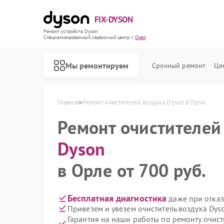
FIX-DYSON
Ремонт устройств Dyson
Специализированный cервисный центр г.
Орёл
Мы ремонтируем
Срочный ремонт
Це
Главная
Ремонт очистителей воздуха Dyson в Орле
Ремонт очистителей
Dyson
в Орле от 700 руб.
Бесплатная диагностика
даже при отказ
Привезем и увезем очиститель воздуха Dys
Гарантия на наши работы по ремонту очис
Ремонт вертикальных пылесосов Dyson
Ремонт роботов-пылесосов Dyson
Ремонт сушилок для рук Dyson
Ремонт увлажнителей воздуха Dyson