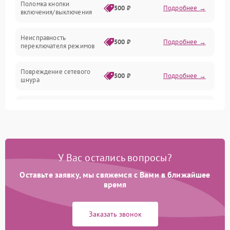
Поломка кнопки
500 ₽
Подробнее →
включения/выключения
Неисправность
500 ₽
Подробнее →
переключателя режимов
Повреждение сетевого
500 ₽
Подробнее →
шнура
Неисправность
300 ₽
Подробнее →
термопредохранителя
Неисправность системы
1000 ₽
Подробнее →
охлаждения
У Вас остались вопросы?
Повреждение проводов
Оставьте заявку, мы свяжемся с Вами в ближайшее
500 ₽
Подробнее →
внутри устройства
время
Неисправность
500 ₽
Подробнее →
Заказать звонок
индикатора работы