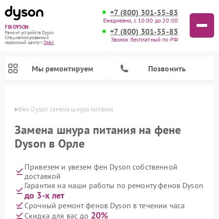
+7 (800) 301-55-83
Ежедневно, с 10:00 до 20:00
FIX-DYSON
+7 (800) 301-55-83
Ремонт устройств Dyson
Специализированный
Звонок бесплатный по РФ
cервисный центр г.
Орёл
Мы ремонтируем
Позвонить
 Орле
Фен Dyson замена шнура питания
Замена шнура питания на фене
Dyson в Орле
Привезем и увезем фен Dyson собственной
доставкой
Гарантия на наши работы по ремонту фенов Dyson
до 3-х лет
Ремонт вертикальных пылесосов Dyson
Ремонт роботов-пылесосов Dyson
Ремонт увлажнителей воздуха Dyson
Ремонт очистителей воздуха Dyson
Срочный ремонт фенов Dyson в течении часа
20%
Скидка для вас до