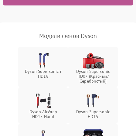
Поломка системы
1500 ₽
Подробнее →
ионизации (если есть)
Неисправность системы
1000 ₽
Подробнее →
защиты от перегрева
Модели фенов Dyson
Dyson Supersonic r
Dyson Supersonic
HD18
HD07 (Красный/
Серебристый)
Dyson AirWrap
Dyson Supersonic
HD15 Nural
HD15