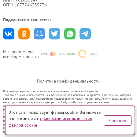
ИНН 7702633247
ОГРН 1077746335776
Поделиться в соц. сетях:
Мы принимаем
все формы оплаты
Политика конфиденциальности
Вся информация на сайте носит исключительно справочный характер.
Товарные знаки используются исключительно для описания устройств, в отношении которых
сервисные центры orl.fixdyson-fix.ru предоставляют услуги по ремонту. Услуги оказываются в
неавторизованных сервисных центрах orl.fixdyson-fix.ru, которые не связаны с
правообладателями товарных знаков или их официальными представителями.
Ремонт осуществляется для устройств, уже введенных в гражданский оборот в соответствии
Этот сайт использует файлы cookie. Вы можете
со статьей 1487 ГК РФ.
Использование товарных знаков не преследует цели индивидуализации услуг или введения
ознакомиться с
правилами использования
Согласен
потребителей в заблуждение, а служит для информирования о предоставляемых услугах по
ремонту техники указанных брендов.
файлов cookie
Представленная на сайте информация не является публичной офертой, определяемой
положениями Статьи 437(2) Гражданского кодекса РФ