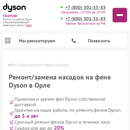
+7 (800) 301-55-83
Ежедневно, с 10:00 до 20:00
FIX-DYSON
+7 (800) 301-55-83
Ремонт устройств Dyson
Специализированный
Звонок бесплатный по РФ
cервисный центр г.
Орёл
Мы ремонтируем
Позвонить
 Орле
Фен Dyson ремонт/замена насадок
Ремонт/замена насадок на фене
Dyson в Орле
Привезем и увезем фен Dyson собственной
доставкой
Гарантия на наши работы по ремонту фенов Dyson
до 3-х лет
Ремонт вертикальных пылесосов Dyson
Ремонт роботов-пылесосов Dyson
Ремонт увлажнителей воздуха Dyson
Ремонт очистителей воздуха Dyson
Срочный ремонт фенов Dyson в течении часа
20%
Скидка для вас до