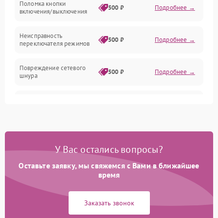
Поломка кнопки
500 ₽
Подробнее →
включения/выключения
Неисправность
500 ₽
Подробнее →
переключателя режимов
Повреждение сетевого
500 ₽
Подробнее →
шнура
Неисправность
300 ₽
Подробнее →
термопредохранителя
Неисправность системы
1000 ₽
Подробнее →
охлаждения
У Вас остались вопросы?
Повреждение проводов
Оставьте заявку, мы свяжемся с Вами в ближайшее
500 ₽
Подробнее →
внутри устройства
время
Неисправность
500 ₽
Подробнее →
Заказать звонок
индикатора работы