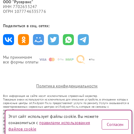
ООО "Русервис"
ИНН 7702633247
ОГРН 1077746335776
Поделиться в соц. сетях:
Мы принимаем
все формы оплаты
Политика конфиденциальности
Вся информация на сайте носит исключительно справочный характер.
Товарные знаки используются исключительно для описания устройств, в отношении которых
сервисные центры orl.fixdyson-fix.ru предоставляют услуги по ремонту. Услуги оказываются в
неавторизованных сервисных центрах orl.fixdyson-fix.ru, которые не связаны с
правообладателями товарных знаков или их официальными представителями.
Ремонт осуществляется для устройств, уже введенных в гражданский оборот в соответствии
Этот сайт использует файлы cookie. Вы можете
со статьей 1487 ГК РФ.
Использование товарных знаков не преследует цели индивидуализации услуг или введения
ознакомиться с
правилами использования
Согласен
потребителей в заблуждение, а служит для информирования о предоставляемых услугах по
ремонту техники указанных брендов.
файлов cookie
Представленная на сайте информация не является публичной офертой, определяемой