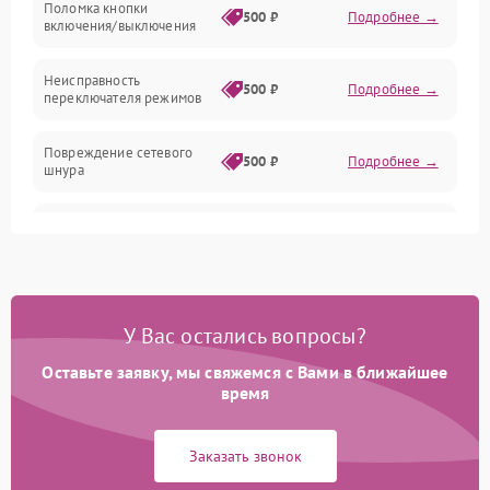
Поломка кнопки
500 ₽
Подробнее →
включения/выключения
Неисправность
500 ₽
Подробнее →
переключателя режимов
Повреждение сетевого
500 ₽
Подробнее →
шнура
Неисправность
300 ₽
Подробнее →
термопредохранителя
Неисправность системы
1000 ₽
Подробнее →
охлаждения
У Вас остались вопросы?
Повреждение проводов
Оставьте заявку, мы свяжемся с Вами в ближайшее
500 ₽
Подробнее →
внутри устройства
время
Неисправность
500 ₽
Подробнее →
Заказать звонок
индикатора работы