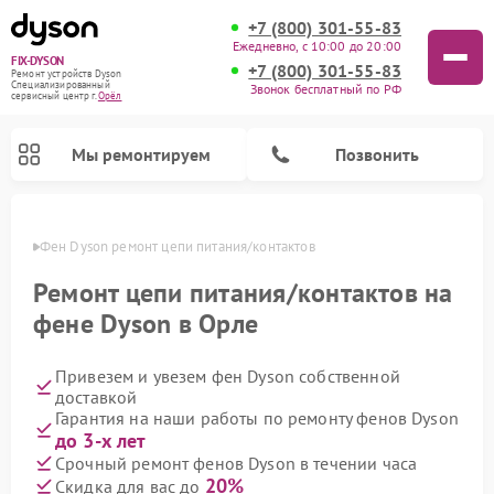
+7 (800) 301-55-83
Ежедневно, с 10:00 до 20:00
FIX-DYSON
+7 (800) 301-55-83
Ремонт устройств Dyson
Специализированный
Звонок бесплатный по РФ
cервисный центр г.
Орёл
Мы ремонтируем
Позвонить
 Орле
Фен Dyson ремонт цепи питания/контактов
Ремонт цепи питания/контактов на
фене Dyson в Орле
Привезем и увезем фен Dyson собственной
доставкой
Гарантия на наши работы по ремонту фенов Dyson
до 3-х лет
Ремонт вертикальных пылесосов Dyson
Ремонт роботов-пылесосов Dyson
Ремонт увлажнителей воздуха Dyson
Ремонт очистителей воздуха Dyson
Срочный ремонт фенов Dyson в течении часа
20%
Скидка для вас до