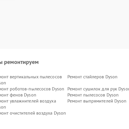
ы ремонтируем
монт вертикальных пылесосов
Ремонт стайлеров Dyson
son
монт роботов-пылесосов Dyson
Ремонт сушилок для рук Dyso
монт фенов Dyson
Ремонт пылесосов Dyson
монт увлажнителей воздуха
Ремонт выпрямителей Dyson
son
монт очистителей воздуха Dyson