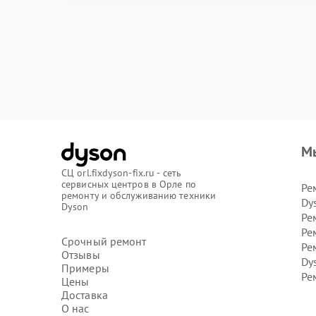
М
СЦ orl.fixdyson-fix.ru - сеть
сервисных центров в Орле по
Ре
ремонту и обслуживанию техники
Dy
Dyson
Ре
Ре
Срочный ремонт
Ре
Отзывы
Dy
Примеры
Ре
Цены
Доставка
О нас