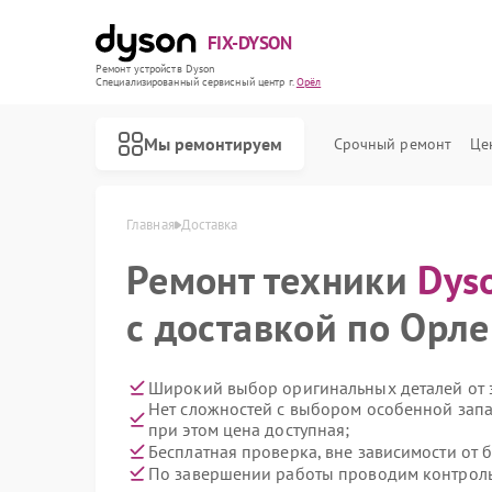
FIX-DYSON
Ремонт устройств Dyson
Специализированный cервисный центр г.
Орёл
Мы ремонтируем
Срочный ремонт
Це
Главная
Доставка
Ремонт техники
Dys
с доставкой по Орле
Широкий выбор оригинальных деталей от 
Нет сложностей с выбором особенной запа
при этом цена доступная;
Бесплатная проверка, вне зависимости от 
По завершении работы проводим контроль 
Ремонт вертикальных пылесосов Dyson
Ремонт роботов-пылесосов Dyson
Ремонт сушилок для рук Dyson
Ремонт увлажнителей воздуха Dyson
Ремонт очистителей воздуха Dyson