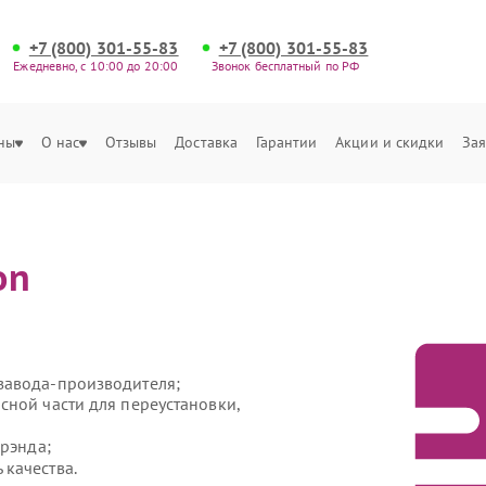
+7 (800) 301-55-83
+7 (800) 301-55-83
Ежедневно, с 10:00 до 20:00
Звонок бесплатный по РФ
ны
О нас
Отзывы
Доставка
Гарантии
Акции и скидки
Зая
on
завода-производителя;
сной части для переустановки,
брэнда;
качества.